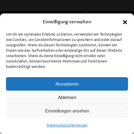
Einwilligung verwalten
Um dir ein optimales Erlebnis zu bieten, verwenden wir Technologien
Toggle
wie Cookies, um Geräteinformationen zu speichern und/oder darauf
zuzugreifen. Wenn du diesen Technologien zustimmst, können wir
Navigation
Daten wie das Surfverhalten oder eindeutige IDs auf dieser Website
Impressum
verarbeiten. Wenn du deine Einwilligung nicht erteilst oder
zurückziehst, können bestimmte Merkmale und Funktionen
beeinträchtigt werden.
Datenschutz
Akzeptieren
Ablehnen
Einstellungen ansehen
Datenschutz
Impressum