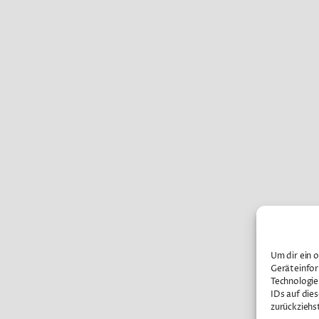
Um dir ein 
Geräteinfor
Technologie
IDs auf die
zurückziehs